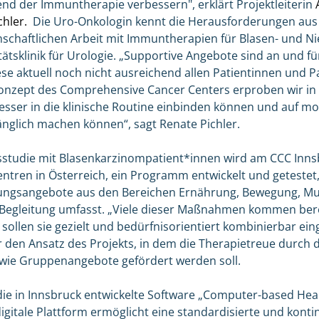
nd der Immuntherapie verbessern", erklärt Projektleiterin
chler.
Die Uro-Onkologin kennt die Herausforderungen aus 
nschaftlichen Arbeit mit Immuntherapien für Blasen- und 
ätsklinik für Urologie. „Supportive Angebote sind an und für
ese aktuell noch nicht ausreichend allen Patientinnen und 
onzept des Comprehensive Cancer Centers erproben wir in 
esser in die klinische Routine einbinden können und auf m
änglich machen können“, sagt Renate Pichler.
sstudie mit Blasenkarzinompatient*innen wird am CCC Inns
ntren in Österreich, ein Programm entwickelt und getestet,
zungsangebote aus den Bereichen Ernährung, Bewegung, M
Begleitung umfasst. „Viele dieser Maßnahmen kommen bere
t sollen sie gezielt und bedürfnisorientiert kombinierbar ei
er den Ansatz des Projekts, in dem die Therapietreue durch 
owie Gruppenangebote gefördert werden soll.
e in Innsbruck entwickelte Software „Computer-based Heal
igitale Plattform ermöglicht eine standardisierte und konti