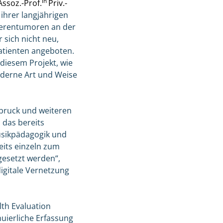
in
Assoz.-Prof.
Priv.-
ihrer langjährigen
Nierentumoren an der
 sich nicht neu,
Patienten angeboten.
diesem Projekt, wie
oderne Art und Weise
bruck und weiteren
 das bereits
usikpädagogik und
its einzeln zum
ngesetzt werden“,
digitale Vernetzung
th Evaluation
nuierliche Erfassung