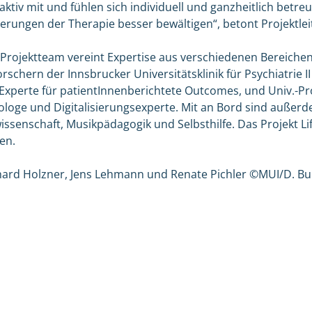
ktiv mit und fühlen sich individuell und ganzheitlich betreu
rungen der Therapie besser bewältigen“, betont Projektleit
e Projektteam vereint Expertise aus verschiedenen Bereiche
schern der Innsbrucker Universitätsklinik für Psychiatrie I
 Experte für patientInnenberichtete Outcomes, und Univ.-Pr
loge und Digitalisierungsexperte. Mit an Bord sind außer
ssenschaft, Musikpädagogik und Selbsthilfe. Das Projekt Li
ren.
ernhard Holzner, Jens Lehmann und Renate Pichler ©MUI/D. Bu