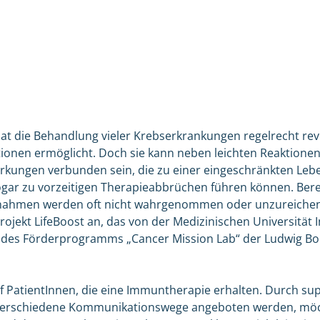
t die Behandlung vieler Krebserkrankungen regelrecht rev
tionen ermöglicht. Doch sie kann neben leichten Reaktione
kungen verbunden sein, die zu einer eingeschränkten Lebe
ogar zu vorzeitigen Therapieabbrüchen führen können. Ber
nahmen werden oft nicht wahrgenommen oder unzureichen
rojekt LifeBoost an, das von der Medizinischen Universität 
des Förderprogramms „Cancer Mission Lab“ der Ludwig Bo
uf PatientInnen, die eine Immuntherapie erhalten. Durch 
r verschiedene Kommunikationswege angeboten werden, möc