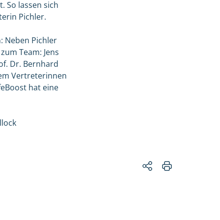
t. So lassen sich
erin Pichler.
n: Neben Pichler
I zum Team: Jens
of. Dr. Bernhard
dem Vertreterinnen
feBoost hat eine
llock