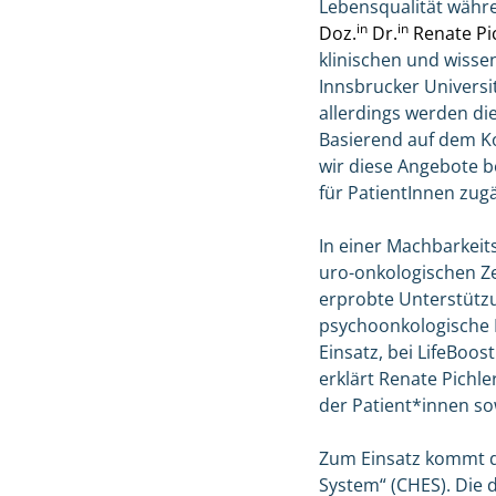
Lebensqualität währe
in
in
Doz.
Dr.
Renate Pi
klinischen und wisse
Innsbrucker Universit
allerdings werden di
Basierend auf dem K
wir diese Angebote b
für PatientInnen zug
In einer Machbarkeit
uro-onkologischen Ze
erprobte Unterstüt
psychoonkologische 
Einsatz, bei LifeBoos
erklärt Renate Pichl
der Patient*innen s
Zum Einsatz kommt di
System“ (CHES). Die d