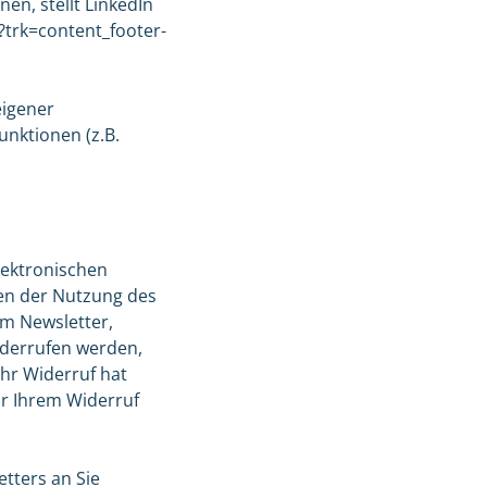
en, stellt LinkedIn
y?trk=content_footer-
eigener
unktionen (z.B.
lektronischen
en der Nutzung des
m Newsletter,
widerrufen werden,
Ihr Widerruf hat
or Ihrem Widerruf
tters an Sie