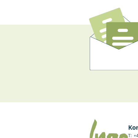
Ko
T:
+