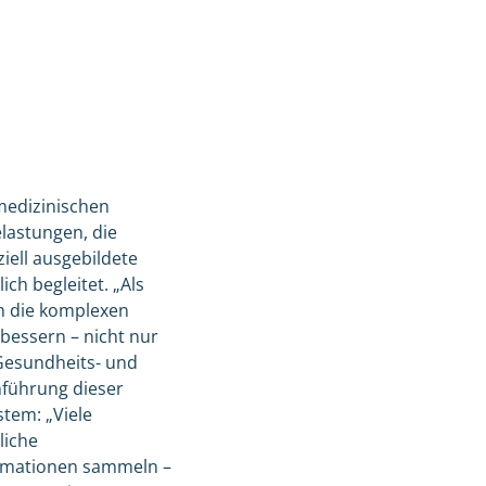
medizinischen
lastungen, die
iell ausgebildete
ch begleitet. „Als
h die komplexen
bessern – nicht nur
 Gesundheits- und
nführung dieser
tem: „Viele
liche
rmationen sammeln –