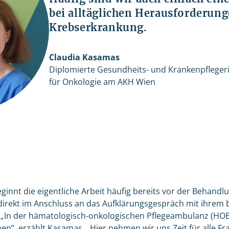
bei alltäglichen Herausforderung
Krebserkrankung.
Claudia Kasamas
Diplomierte Gesundheits- und Krankenpflegerin
für Onkologie am AKH Wien
ginnt die eigentliche Arbeit häufig bereits vor der Behandl
direkt im Anschluss an das Aufklärungsgespräch mit ihrem
In der hämatologisch-onkologischen Pflegeambulanz (HOBI)
n“, erzählt Kasamas. „Hier nehmen wir uns Zeit für alle Fr