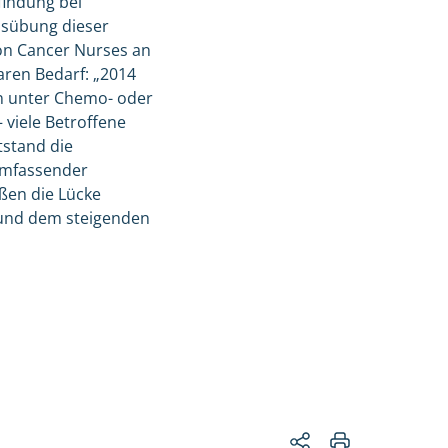
findung bei
usübung dieser
von Cancer Nurses an
aren Bedarf: „2014
n unter Chemo- oder
 viele Betroffene
tstand die
umfassender
eßen die Lücke
 und dem steigenden