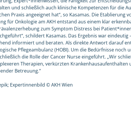
hrung, Expert*innenwissen, die Fähigkeit zur Entscheidungs
ten und schließlich auch klinische Kompetenzen für die A
schen Praxis angeeignet hat“, so Kasamas. Die Etablierung 
lung für Onkologie am AKH entstand aus einem klar erkennb
Prävalenzerhebung zum Symptom Distress bei Patient*inne
chgeführt“, schildert Kasamas. Das Ergebnis war eindeutig –
chend informiert und beraten. Als direkte Antwort darauf en
ogische Pflegeambulanz (HOBI). Um die Bedürfnisse noch 
hließlich die Rolle der Cancer Nurse eingeführt. „Wir schli
lexeren Therapien, verkürzten Krankenhausaufenthalten
ender Betreuung.“
eepik; Expertinnenbild © AKH Wien