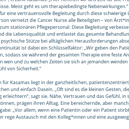
nisse. Meist geht es um therapiebedingte Nebenwirkungen.“
für eine vertrauensvolle Begleitung durch diese schwierige
son vernetzt die Cancer Nurse alle Beteiligten – von Ärzt*
zum stationären Pflegepersonal. Diese Begleitung verbesse
d die Lebensqualität und entlastet das gesamte Behandlun
e psychische Stütze bei alltäglichen Herausforderungen abse
ntinuität ist dabei ein Schlüsselfaktor: „Wir geben den Pat
en, sodass sie während der gesamten Therapie eine feste 
n wen und zu welchen Zeiten sie sich an jemanden wenden 
hl von Sicherheit.“
 für Kasamas liegt in der ganzheitlichen, patientenzentrier
hen und einfach Dasein. „Oft sind es die kleinen Gesten, di
 erleichtern“, sagt sie. Nähe, Vertrauen und das Gefühl, in 
können, prägen ihren Alltag. Eine bereichernde, aber manc
be: „Vor allem, wenn eine Patientin oder ein Patient stirbt
der rege Austausch mit den Kolleg*innen und eine ausgewog