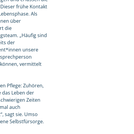
 Dieser frühe Kontakt
 Lebensphase. Als
innen über
rt die
gsteam. „Häufig sind
its der
ient*innen unsere
Ansprechperson
können, vermittelt
ten Pflege: Zuhören,
e das Leben der
schwierigen Zeiten
hmal auch
“, sagt sie. Umso
ene Selbstfürsorge.