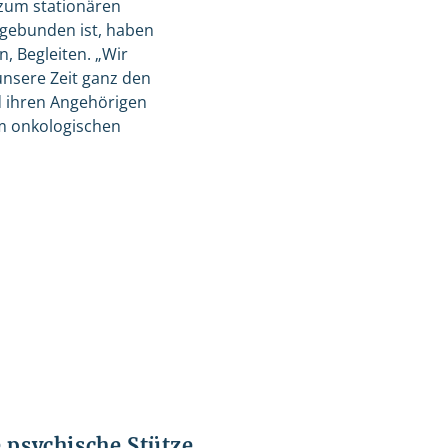
 zum stationären
ngebunden ist, haben
n, Begleiten. „Wir
unsere Zeit ganz den
d ihren Angehörigen
im onkologischen
e psychische Stütze