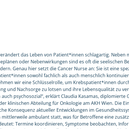
erändert das Leben von Patient*innen schlagartig. Neben 
eplänen oder Nebenwirkungen sind es oft die seelischen Be
rn. Genau hier setzt die Cancer Nurse an: Sie ist eine spez
atient*innen sowohl fachlich als auch menschlich kontinuierli
hmen wir eine Schlüsselrolle, um Krebspatient*innen durc
g und Nachsorge zu lotsen und ihre Lebensqualität zu ver
 auch psychosozial“, erklärt Claudia Kasamas, diplomierte
der klinischen Abteilung für Onkologie am AKH Wien. Die Ei
ische Konsequenz aktueller Entwicklungen im Gesundheitssys
mittlerweile ambulant statt, was für Betroffene eine zusätz
eutet: Termine koordinieren, Symptome beobachten, Info