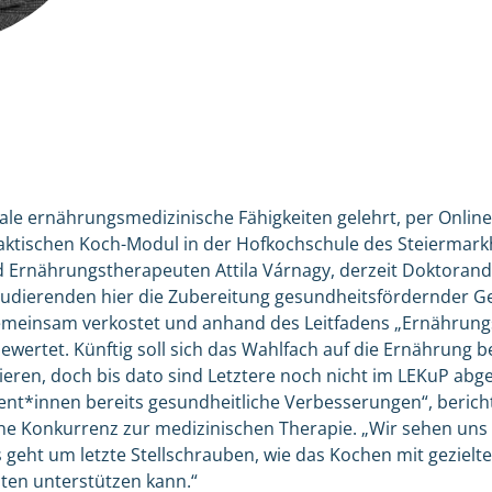
ale ernährungsmedizinische Fähigkeiten gelehrt, per Online-
aktischen Koch-Modul in der Hofkochschule des Steiermark
 Ernährungstherapeuten Attila Várnagy, derzeit Doktorand
udierenden hier die Zubereitung gesundheitsfördernder Ge
meinsam verkostet und anhand des Leitfadens „Ernährungst
ewertet. Künftig soll sich das Wahlfach auf die Ernährung b
eren, doch bis dato sind Letztere noch nicht im LEKuP abge
tient*innen bereits gesundheitliche Verbesserungen“, berich
ne Konkurrenz zur medizinischen Therapie. „Wir sehen uns n
s geht um letzte Stellschrauben, wie das Kochen mit gezielt
ten unterstützen kann.“