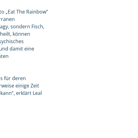
o „Eat The Rainbow“
rranen
agy, sondern Fisch,
heilt, können
sychisches
und damit eine
nten
s für deren
weise einige Zeit
ann“, erklärt Leal