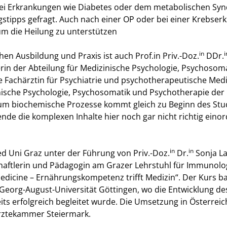
ei Erkrankungen wie Diabetes oder dem metabolischen Sy
tipps gefragt. Auch nach einer OP oder bei einer Krebser
 um die Heilung zu unterstützen
in
i
en Ausbildung und Praxis ist auch Prof.in Priv.-Doz.
DDr.
terin der Abteilung für Medizinische Psychologie, Psychosom
 Fachärztin für Psychiatrie und psychotherapeutische Mediz
nische Psychologie, Psychosomatik und Psychotherapie der
 um biochemische Prozesse kommt gleich zu Beginn des Stu
ende die komplexen Inhalte hier noch gar nicht richtig ein
in
in
ed Uni Graz unter der Führung von Priv.-Doz.
Dr.
Sonja La
aftlerin und Pädagogin am Grazer Lehrstuhl für Immunolog
edicine – Ernährungskompetenz trifft Medizin“. Der Kurs bas
Georg-August-Universität Göttingen, wo die Entwicklung d
its erfolgreich begleitet wurde. Die Umsetzung in Österreich
rztekammer Steiermark.