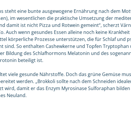
hs steht eine bunte ausgewogene Ernährung nach dem Mott
en), im wesentlichen die praktische Umsetzung der medite
d damit ist nicht Pizza und Rotwein gemeint“, scherzt Várn
o. Auch wenn gesundes Essen alleine noch keine Krankheit 
el körperliche Prozesse unterstützen, die für Schlaf und p
nt sind. So enthalten Cashewkerne und Topfen Tryptophan 
der Bildung des Schlafhormons Melatonin und des sogenan
otonin beteiligt ist.
ltet viele gesunde Nährstoffe. Doch das grüne Gemüse mus
bereitet werden. „Brokkoli sollte nach dem Schneiden idealer
zt wird, damit er das Enzym Myrosinase Sulforaphan bilden k
hes Neuland.