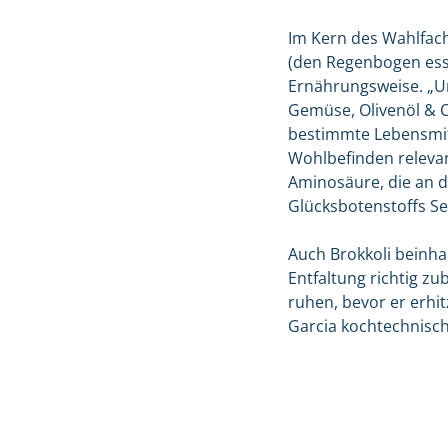
Im Kern des Wahlfac
(den Regenbogen ess
Ernährungsweise. „Un
Gemüse, Olivenöl & C
bestimmte Lebensmitt
Wohlbefinden releva
Aminosäure, die an 
Glücksbotenstoffs Ser
Auch Brokkoli beinha
Entfaltung richtig zu
ruhen, bevor er erhit
Garcia kochtechnisc