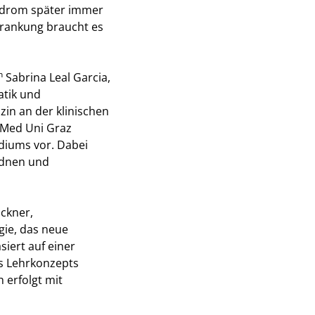
ndrom später immer
krankung braucht es
n
Sabrina Leal Garcia,
atik und
in an der klinischen
 Med Uni Graz
diums vor. Dabei
ordnen und
ckner,
ie, das neue
iert auf einer
es Lehrkonzepts
 erfolgt mit