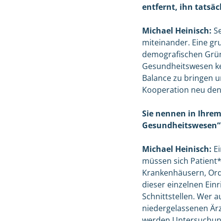
entfernt, ihn tatsä
Michael Heinisch:
Se
miteinander. Eine gr
demografischen Gründe
Gesundheitswesen kein
Balance zu bringen u
Kooperation neu denk
Sie nennen in Ihrem
Gesundheitswesen“.
Michael Heinisch:
Ei
müssen sich Patient*
Krankenhäusern, Ordi
dieser einzelnen Ein
Schnittstellen. Wer a
niedergelassenen Ärzti
werden Untersuchunge