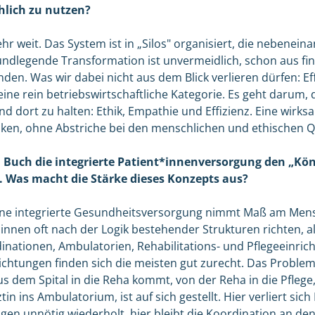
chlich zu nutzen?
hr weit. Das System ist in „Silos" organisiert, die nebeneina
undlegende Transformation ist unvermeidlich, schon aus fin
n. Was wir dabei nicht aus dem Blick verlieren dürfen: Effi
e rein betriebswirtschaftliche Kategorie. Es geht darum, dr
nd dort zu halten: Ethik, Empathie und Effizienz. Eine wir
en, ohne Abstriche bei den menschlichen und ethischen Qu
 Buch die integrierte Patient*innenversorgung den „Kö
 Was macht die Stärke dieses Konzepts aus?
ne integrierte Gesundheitsversorgung nimmt Maß am Men
innen oft nach der Logik bestehender Strukturen richten, a
nationen, Ambulatorien, Rehabilitations- und Pflegeeinric
richtungen finden sich die meisten gut zurecht. Das Proble
us dem Spital in die Reha kommt, von der Reha in die Pflege
n ins Ambulatorium, ist auf sich gestellt. Hier verliert sich
n unnötig wiederholt, hier bleibt die Koordination an den