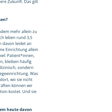
ere Zukunft. Das gilt
sen?
andem mehr allein zu
ich leben rund 3,5
n davon leidet an
e Einrichtung allein
iel: Patient*innen,
n, bleiben häufig
dizinisch, sondern
Pflegeeinrichtung. Was
dort, wo sie nicht
räften können wir
ion kostet. Und sie
stem heute davon