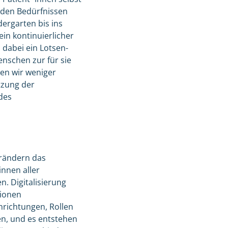
n den Bedürfnissen
ergarten bis ins
ein kontinuierlicher
 dabei ein Lotsen-
enschen zur für sie
en wir weniger
tzung der
 des
erändern das
nnen aller
. Digitalisierung
tionen
nrichtungen, Rollen
en, und es entstehen