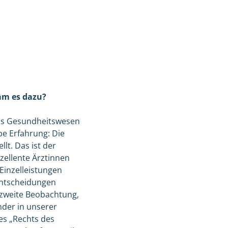
kam es dazu?
das Gesundheitswesen
be Erfahrung: Die
llt. Das ist der
xzellente Ärztinnen
 Einzelleistungen
 Entscheidungen
 zweite Beobachtung,
nder in unserer
es „Rechts des