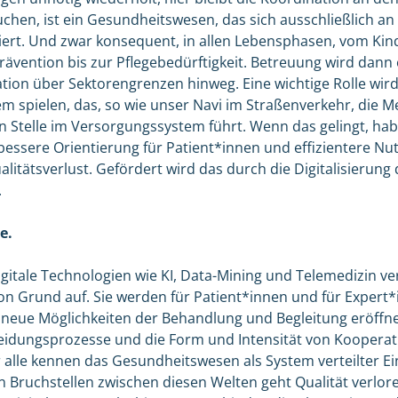
chen, ist ein Gesundheitswesen, das sich ausschließlich a
ert. Und zwar konsequent, in allen Lebensphasen, vom Kind
rävention bis zur Pflegebedürftigkeit. Betreuung wird dann 
tion über Sektorengrenzen hinweg. Eine wichtige Rolle wird
m spielen, das, so wie unser Navi im Straßenverkehr, die M
 Stelle im Versorgungssystem führt. Wenn das gelingt, hab
 bessere Orientierung für Patient*innen und effizientere Nu
itätsverlust. Gefördert wird das durch die Digitalisierung
.
e.
gitale Technologien wie KI, Data-Mining und Telemedizin v
 Grund auf. Sie werden für Patient*innen und für Expert*i
 neue Möglichkeiten der Behandlung und Begleitung eröffnen
heidungsprozesse und die Form und Intensität von Koopera
r alle kennen das Gesundheitswesen als System verteilter Ei
 Bruchstellen zwischen diesen Welten geht Qualität verlor