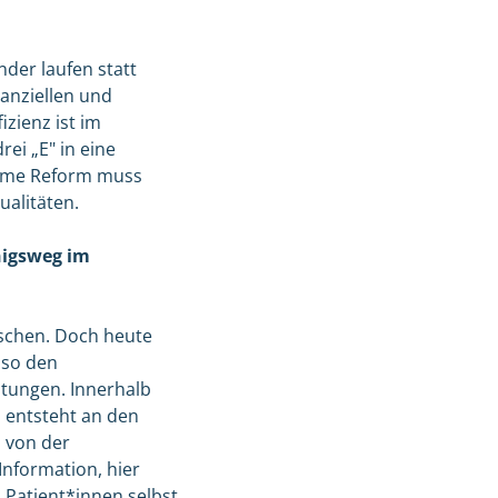
nder laufen statt
anziellen und
zienz ist im
ei „E" in eine
ksame Reform muss
alitäten.
nigsweg im
schen. Doch heute
lso den
htungen. Innerhalb
m entsteht an den
, von der
 Information, hier
 Patient*innen selbst