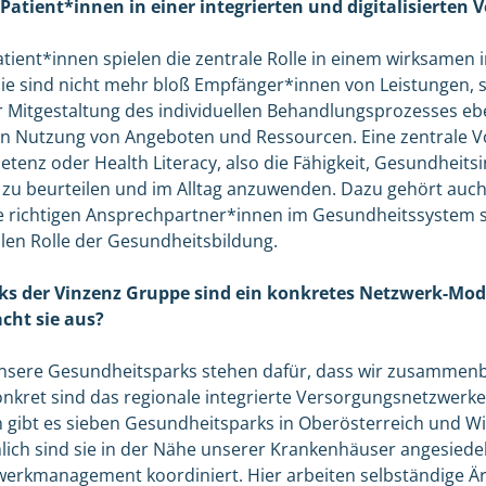
Patient*innen in einer integrierten und digitalisierten 
tient*innen spielen die zentrale Rolle in einem wirksamen i
ie sind nicht mehr bloß Empfänger*innen von Leistungen,
r Mitgestaltung des individuellen Behandlungsprozesses eb
en Nutzung von Angeboten und Ressourcen. Eine zentrale 
tenz oder Health Literacy, also die Fähigkeit, Gesundheits
, zu beurteilen und im Alltag anzuwenden. Dazu gehört auc
ie richtigen Ansprechpartner*innen im Gesundheitssystem s
alen Rolle der Gesundheitsbildung.
s der Vinzenz Gruppe sind ein konkretes Netzwerk-Model
cht sie aus?
sere Gesundheitsparks stehen dafür, dass wir zusammen
ret sind das regionale integrierte Versorgungsnetzwerke, 
 gibt es sieben Gesundheitsparks in Oberösterreich und W
ich sind sie in der Nähe unserer Krankenhäuser angesiede
werkmanagement koordiniert. Hier arbeiten selbständige Är