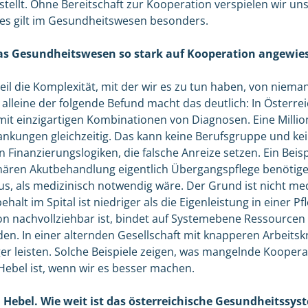
stellt. Ohne Bereitschaft zur Kooperation verspielen wir uns
d es gilt im Gesundheitswesen besonders.
as Gesundheitswesen so stark auf Kooperation angewie
il die Komplexität, mit der wir es zu tun haben, von niem
 alleine der folgende Befund macht das deutlich: In Österre
it einzigartigen Kombinationen von Diagnosen. Eine Millio
ankungen gleichzeitig. Das kann keine Berufsgruppe und kein
Finanzierungslogiken, die falsche Anreize setzen. Ein Beisp
onären Akutbehandlung eigentlich Übergangspflege benötige
s, als medizinisch notwendig wäre. Der Grund ist nicht me
behalt im Spital ist niedriger als die Eigenleistung in einer 
on nachvollziehbar ist, bindet auf Systemebene Ressourcen 
n. In einer alternden Gesellschaft mit knapperen Arbeitsk
r leisten. Solche Beispiele zeigen, was mangelnde Kooperat
 Hebel ist, wenn wir es besser machen.
 Hebel. Wie weit ist das österreichische Gesundheitssy