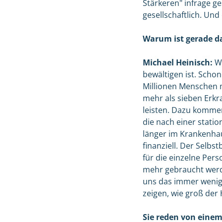
Stärkeren" infrage ge
gesellschaftlich. Un
Warum ist gerade d
Michael Heinisch:
We
bewältigen ist. Schon
Millionen Menschen m
mehr als sieben Erkr
leisten. Dazu kommen 
die nach einer stati
länger im Krankenhau
finanziell. Der Selbst
für die einzelne Pers
mehr gebraucht werde
uns das immer wenige
zeigen, wie groß der
Sie reden von einem