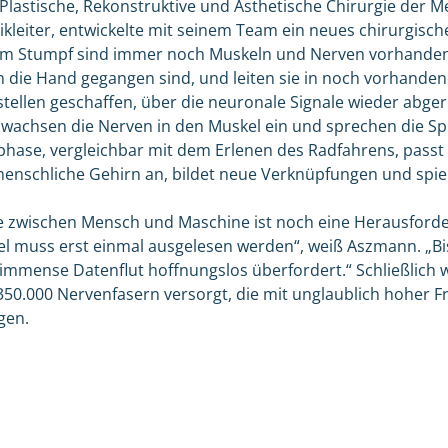
ür Plastische, Rekonstruktive und Ästhetische Chirurgie der
nikleiter, entwickelte mit seinem Team ein neues chirurgisch
m Stumpf sind immer noch Muskeln und Nerven vorhanden
 in die Hand gegangen sind, und leiten sie in noch vorhande
tellen geschaffen, über die neuronale Signale wieder abg
wachsen die Nerven in den Muskel ein und sprechen die Sp
phase, vergleichbar mit dem Erlenen des Radfahrens, passt 
 menschliche Gehirn an, bildet neue Verknüpfungen und spiel
le zwischen Mensch und Maschine ist noch eine Herausforde
el muss erst einmal ausgelesen werden“, weiß Aszmann. „B
immense Datenflut hoffnungslos überfordert.“ Schließlich 
0.000 Nervenfasern versorgt, die mit unglaublich hoher F
gen.