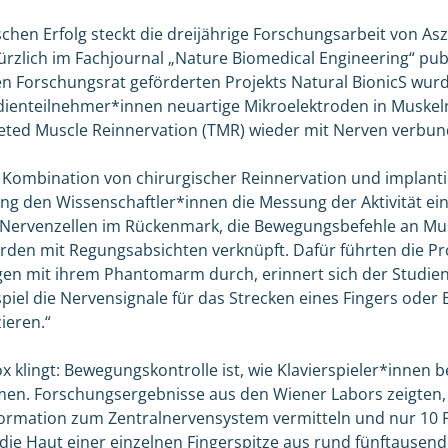
chen Erfolg steckt die dreijährige Forschungsarbeit von A
rzlich im Fachjournal „Nature Biomedical Engineering“ pub
 Forschungsrat geförderten Projekts Natural BionicS wurd
enteilnehmer*innen neuartige Mikroelektroden in Muskeln 
geted Muscle Reinnervation (TMR) wieder mit Nerven verbu
 Kombination von chirurgischer Reinnervation und implant
ng den Wissenschaftler*innen die Messung der Aktivität ei
Nervenzellen im Rückenmark, die Bewegungsbefehle an Musk
urden mit Regungsabsichten verknüpft. Dafür führten die 
n mit ihrem Phantomarm durch, erinnert sich der Studienl
piel die Nervensignale für das Strecken eines Fingers oder
ieren.“
klingt: Bewegungskontrolle ist, wie Klavierspieler*innen b
en. Forschungsergebnisse aus den Wiener Labors zeigten, 
formation zum Zentralnervensystem vermitteln und nur 10 
 die Haut einer einzelnen Fingerspitze aus rund fünftausen