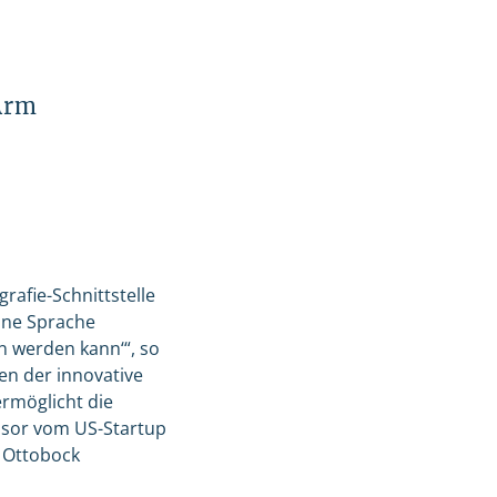
Arm
rafie-Schnittstelle
ine Sprache
n werden kann‘“, so
n der innovative
ermöglicht die
nsor vom US-Startup
n Ottobock