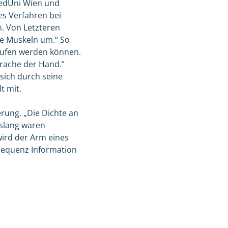
 MedUni Wien und
es Verfahren bei
. Von Letzteren
ne Muskeln um.“ So
erufen werden können.
rache der Hand.“
sich durch seine
t mit.
rung. „Die Dichte an
islang waren
wird der Arm eines
requenz Information