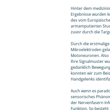
Hinter dem medizinis
Ergebnisse wurden kü
des vom Europäischen
armamputierten Studi
zuvor durch die Tar
Durch die erstmalige
Mikroelektroden gela
Motoneuronen. Also 
Ihre Signalmuster w
gedanklich Bewegunge
konnten wir zum Beis
Handgelenks identifiz
Auch wenn es paradox 
sensorisches Phänom
der Nervenfasern In
Funktion. So besteht