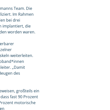
szmanns Team. Die
liziert. Im Rahmen
en bei drei
implantiert, die
nden worden waren.
ierbarer
nzelner
eln weiterleiten.
Proband*innen
eiter. „Damit
 Beugen des
eweisen, großteils ein
dass fast 90 Prozent
Prozent motorische
den