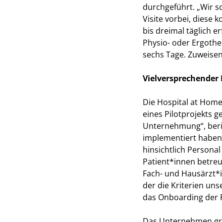
durchgeführt. „Wir s
Visite vorbei, diese 
bis dreimal täglich e
Physio- oder Ergothe
sechs Tage. Zuweise
Vielversprechender 
Die Hospital at Home
eines Pilotprojekts g
Unternehmung“, beric
implementiert haben,
hinsichtlich Persona
Patient*innen betreu
Fach- und Hausärzt*i
der die Kriterien u
das Onboarding der 
Das Unternehmen grei