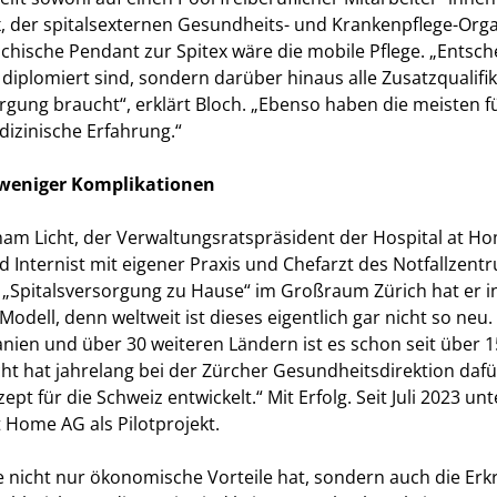
x, der spitalsexternen Gesundheits- und Krankenpflege-Orga
chische Pendant zur Spitex wäre die mobile Pflege. „Entsche
diplomiert sind, sondern darüber hinaus alle Zusatzqualifik
rgung braucht“, erklärt Bloch. „Ebenso haben die meisten f
dizinische Erfahrung.“
 weniger Komplikationen
am Licht, der Verwaltungsratspräsident der Hospital at Hom
 Internist mit eigener Praxis und Chefarzt des Notfallzentr
„Spitalsversorgung zu Hause“ im Großraum Zürich hat er ini
dell, denn weltweit ist dieses eigentlich gar nicht so neu.
nien und über 30 weiteren Ländern ist es schon seit über 15
Licht hat jahrelang bei der Zürcher Gesundheitsdirektion da
t für die Schweiz entwickelt.“ Mit Erfolg. Seit Juli 2023 un
t Home AG als Pilotprojekt.
nicht nur ökonomische Vorteile hat, sondern auch die Erk