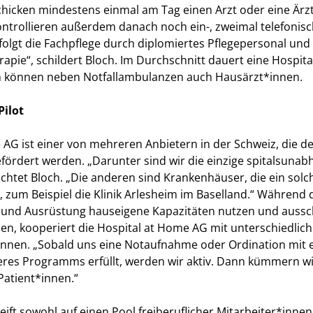
chicken mindestens einmal am Tag einen Arzt oder eine Ärzt
kontrollieren außerdem danach noch ein-, zweimal telefonisc
rfolgt die Fachpflege durch diplomiertes Pflegepersonal und 
rapie“, schildert Bloch. Im Durchschnitt dauert eine Hos
n können neben Notfallambulanzen auch Hausärzt*innen.
Pilot
 AG ist einer von mehreren Anbietern in der Schweiz, die 
efördert werden. „Darunter sind wir die einzige spitalsunab
htet Bloch. „Die anderen sind Krankenhäuser, die ein solc
 zum Beispiel die Klinik Arlesheim im Baselland.“ Während d
l und Ausrüstung hauseigene Kapazitäten nutzen und aussch
en, kooperiert die Hospital at Home AG mit unterschiedlich
nnen. „Sobald uns eine Notaufnahme oder Ordination mit ei
nseres Programms erfüllt, werden wir aktiv. Dann kümmern
Patient*innen.“
ft sowohl auf einen Pool freiberuflicher Mitarbeiter*innen