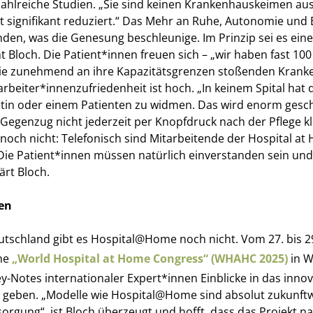
 zahlreiche Studien. „Sie sind keinen Krankenhauskeimen au
ist signifikant reduziert.“ Das Mehr an Ruhe, Autonomie un
en, was die Genesung beschleunige. Im Prinzip sei es eine 
t Bloch. Die Patient*innen freuen sich – „wir haben fast 100
ie zunehmend an ihre Kapazitätsgrenzen stoßenden Kran
arbeiter*innenzufriedenheit ist hoch. „In keinem Spital hat 
ientin oder einem Patienten zu widmen. Das wird enorm gesc
Gegenzug nicht jederzeit per Knopfdruck nach der Pflege kli
nnoch nicht: Telefonisch sind Mitarbeitende der Hospital 
„Die Patient*innen müssen natürlich einverstanden sein und 
ärt Bloch.
ien
utschland gibt es Hospital@Home noch nicht. Vom 27. bis 29
che
„World Hospital at Home Congress“ (WHAHC 2025)
in W
y-Notes internationaler Expert*innen Einblicke in das innov
geben. „Modelle wie Hospital@Home sind absolut zukunft
rsorgung“, ist Bloch überzeugt und hofft, dass das Projekt 