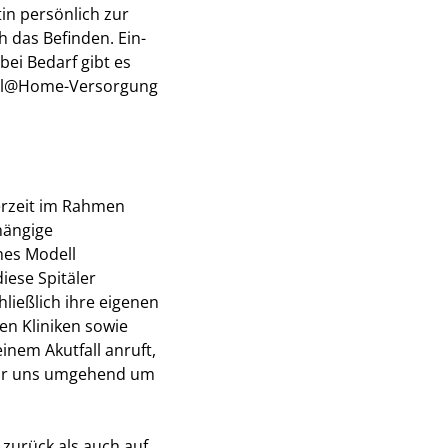
in persönlich zur
h das Befinden. Ein-
bei Bedarf gibt es
pital@Home-Versorgung
derzeit im Rahmen
hängige
hes Modell
iese Spitäler
ließlich ihre eigenen
en Kliniken sowie
nem Akutfall anruft,
 wir uns umgehend um
 zurück als auch auf