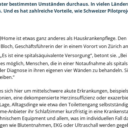
ter bestimmten Umständen durchaus. In vielen Ländern 
. Und es hat zahlreiche Vorteile, wie Schweizer Pilotpro
l@Home ist etwas ganz anderes als Hauskrankenpflege. Den
e Bloch, Geschäftsführerin der in einem Vorort von Zürich a
 „Es ist eine spitalsäquivalente Versorgung“, betont sie. „B
 es möglich, Menschen, die in einer Notaufnahme als spitalsp
der Diagnose in ihren eigenen vier Wänden zu behandeln. 
leiben.“
es sich hier um mittelschwere akute Erkrankungen, beispiels
monien, eine dekompensierte Herzinsuffizienz oder exazerbi
Lage, Alltagsdinge wie etwa den Toilettengang selbstständig
-Anbieter ihr Schlafzimmer kurzfristig in eine Krankensta
chnischem Equipment und allem, was im individuellen Fall 
gen wie Blutentnahmen, EKG oder Ultraschall werden gege