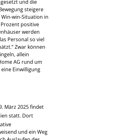
sgesetzt und die
d Bewegung steigere
Win-win-Situation in
 Prozent positive
kenhäuser werden
das Personal so viel
hätzt.“ Zwar können
ngeln, allein
at Home AG rund um
eine Einwilligung
. März 2025 findet
ien statt. Dort
ative
weisend und ein Weg
nach Auslaufen des