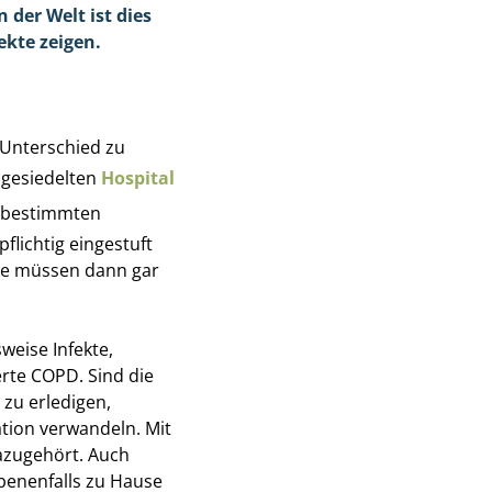
der Welt ist dies
jekte zeigen.
 Unterschied zu
ngesiedelten
Hospital
ei bestimmten
flichtig eingestuft
Sie müssen dann gar
weise Infekte,
erte COPD. Sind die
 zu erledigen,
tion verwandeln. Mit
dazugehört. Auch
benenfalls zu Hause